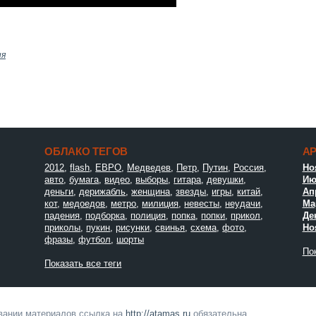
ия
ОБЛАКО ТЕГОВ
А
2012
,
flash
,
ЕВРО
,
Медведев
,
Петр
,
Путин
,
Россия
,
Но
авто
,
бумага
,
видео
,
выборы
,
гитара
,
девушки
,
Ию
деньги
,
дерижабль
,
женщина
,
звезды
,
игры
,
китай
,
Ап
кот
,
медоедов
,
метро
,
милиция
,
невесты
,
неудачи
,
Мар
падения
,
подборка
,
полиция
,
попка
,
попки
,
прикол
,
Де
приколы
,
пукин
,
рисунки
,
свинья
,
схема
,
фото
,
Но
фразы
,
футбол
,
шорты
Пок
Показать все теги
овании материалов ссылка на
http://atamas.ru
обязательна.