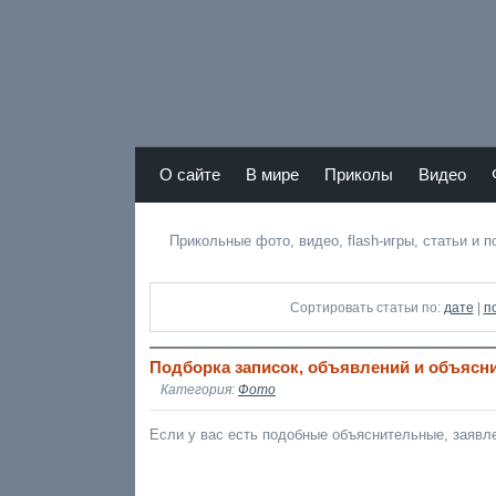
Atamas RU - лучший юмор Рунета
О сайте
В мире
Приколы
Видео
r
Прикольные фото, видео, flash-игры, статьи и 
Сортировать статьи по:
дате
|
п
Подборка записок, объявлений и объясн
Категория:
Фото
Если у вас есть подобные объяснительные, заявле