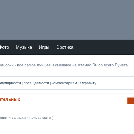
Тепер
Мы в
ь
vKont
Atam
akte
as.ru
и в
Фото
Музыка
Игры
Эротика
Twitte
подборки - все самое лучшее и смешное на Атамас.Ru со всего Рунета.
опулярности
|
посещаемости
|
комментариям
|
алфавиту
ительных
Ин
фо
рм
ния и записки - присылайте )
аци
я к
нов
ост