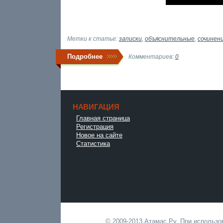
Метки к статье:
записки
,
объяснительные
,
сочинен
Подробнее
Комментариев:
0
НАВИГАЦИЯ
Главная страница
Регистрация
Новое на сайте
Статистика
© 2009-2013 Атамас.Ру. При использ