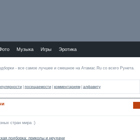
Тепер
Мы в
ь
vKont
Atam
akte
as.ru
и в
Фото
Музыка
Игры
Эротика
Twitte
подборки - все самое лучшее и смешное на Атамас.Ru со всего Рунета.
опулярности
|
посещаемости
|
комментариям
|
алфавиту
чи
Ин
фо
рм
зных стран мира :)
аци
я к
нов
ост