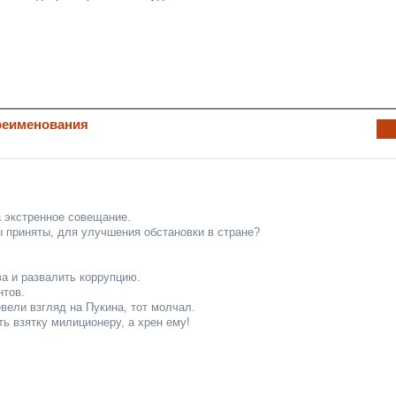
и
реименования
Ин
фо
рм
аци
я к
нов
а экстренное совещание.
ост
ры приняты, для улучшения обстановки в стране?
и
а и развалить коррупцию.
нтов.
вели взгляд на Пукина, тот молчал.
ать взятку милиционеру, а хрен ему!