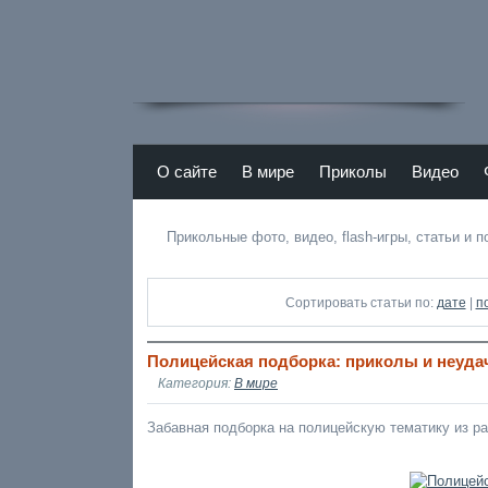
Atamas RU - лучший юмор Рунета
О сайте
В мире
Приколы
Видео
r
Прикольные фото, видео, flash-игры, статьи и 
Сортировать статьи по:
дате
|
п
Полицейская подборка: приколы и неуда
Категория:
В мире
Забавная подборка на полицейскую тематику из ра