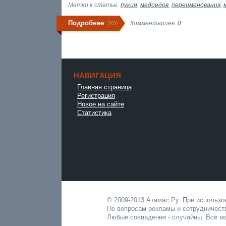
Метки к статье:
пукин
,
медоедов
,
переименования
,
Подробнее
Комментариев:
0
НАВИГАЦИЯ
Главная страница
Регистрация
Новое на сайте
Статистика
© 2009-2013 Атамас.Ру. При использ
По вопросам рекламы и сотрудничест
Любые совпадения - случайны. Все ма