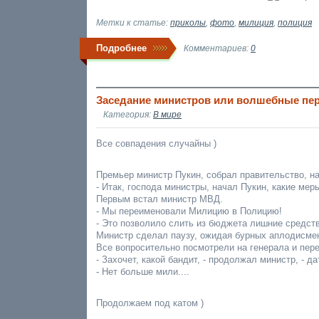
Метки к статье:
приколы
,
фото
,
милиция
,
полиция
Подробнее
Комментариев:
0
Заседание министров или волшебные пе
Категория:
В мире
Все совпадения случайны )
Премьер министр Пукин, собрал правительство, н
- Итак, господа министры, начал Пукин, какие ме
Первым встал министр МВД.
- Мы переименовали Милицию в Полицию!
- Это позволило слить из бюджета лишние средств
Министр сделал паузу, ожидая бурных аплодисме
Все вопросительно посмотрели на генерала и пере
- Захочет, какой бандит, - продолжал министр, - д
- Нет больше мили....
Продолжаем под катом )