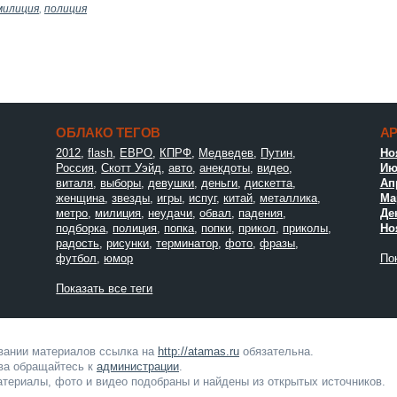
милиция
,
полиция
ОБЛАКО ТЕГОВ
А
2012
,
flash
,
ЕВРО
,
КПРФ
,
Медведев
,
Путин
,
Но
Россия
,
Скотт Уэйд
,
авто
,
анекдоты
,
видео
,
Ию
виталя
,
выборы
,
девушки
,
деньги
,
дискетта
,
Ап
женщина
,
звезды
,
игры
,
испуг
,
китай
,
металлика
,
Мар
метро
,
милиция
,
неудачи
,
обвал
,
падения
,
Де
подборка
,
полиция
,
попка
,
попки
,
прикол
,
приколы
,
Но
радость
,
рисунки
,
терминатор
,
фото
,
фразы
,
футбол
,
юмор
Пок
Показать все теги
овании материалов ссылка на
http://atamas.ru
обязательна.
ва обращайтесь к
администрации
.
териалы, фото и видео подобраны и найдены из открытых источников.