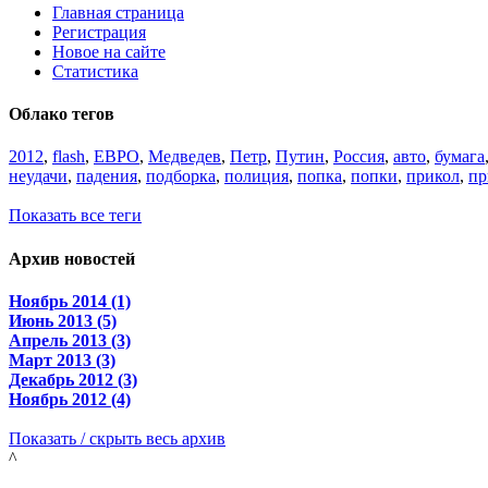
Главная страница
Регистрация
Новое на сайте
Статистика
Облако тегов
2012
,
flash
,
ЕВРО
,
Медведев
,
Петр
,
Путин
,
Россия
,
авто
,
бумага
неудачи
,
падения
,
подборка
,
полиция
,
попка
,
попки
,
прикол
,
пр
Показать все теги
Архив новостей
Ноябрь 2014 (1)
Июнь 2013 (5)
Апрель 2013 (3)
Март 2013 (3)
Декабрь 2012 (3)
Ноябрь 2012 (4)
Показать / скрыть весь архив
^