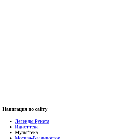
Навигация
по сайту
Легенды Рунета
Идиот'тека
Мульт'тека
Москва-Владивосток