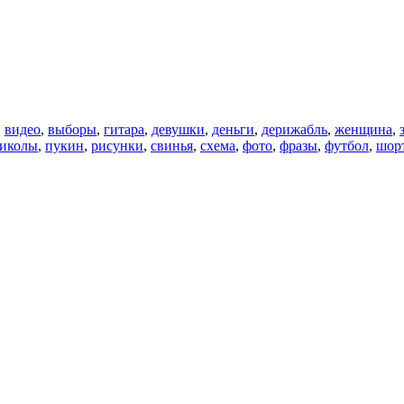
,
видео
,
выборы
,
гитара
,
девушки
,
деньги
,
дерижабль
,
женщина
,
иколы
,
пукин
,
рисунки
,
свинья
,
схема
,
фото
,
фразы
,
футбол
,
шор