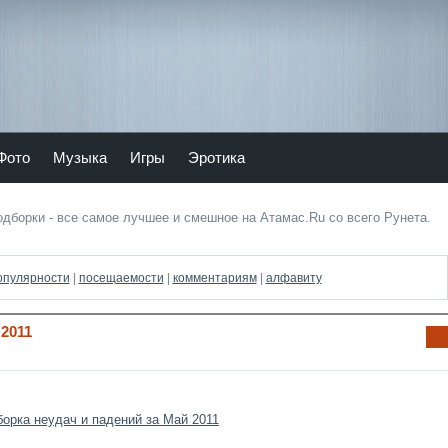
Тепер
Мы в
ь
vKont
Atam
akte
as.ru
и в
Фото
Музыка
Игры
Эротика
Twitte
подборки - все самое лучшее и смешное на Атамас.Ru со всего Рунета.
опулярности
|
посещаемости
|
комментариям
|
алфавиту
2011
Ин
фо
рм
аци
я к
нов
ост