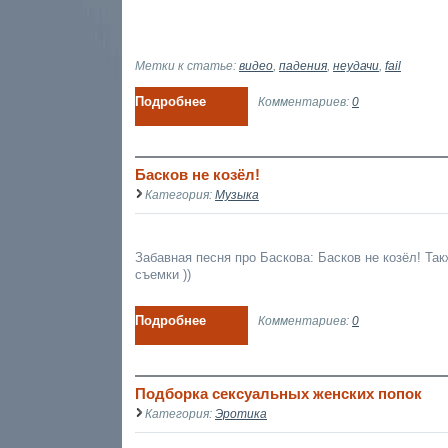
Метки к статье:
видео
,
падения
,
неудачи
,
fail
Подробнее
Комментариев:
0
Басков не козёл!
Категория:
Музыка
Забавная песня про Баскова: Басков не козёл! Та
съемки ))
Подробнее
Комментариев:
0
Подборка сексуальных женских попок
Категория:
Эротика