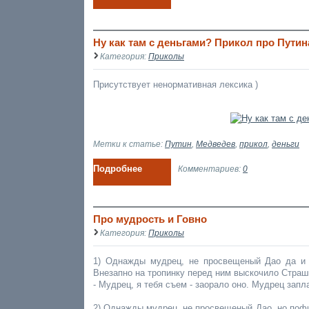
Ну как там с деньгами? Прикол про Пути
Категория:
Приколы
Присутствует ненормативная лексика )
Метки к статье:
Путин
,
Медведев
,
прикол
,
деньги
Подробнее
Комментариев:
0
Про мудрость и Говно
Категория:
Приколы
1) Однажды мудрец, не просвещеный Дао да и 
Внезапно на тропинку перед ним выскочило Страш
- Мудрец, я тебя съем - заорало оно. Мудрец запл
2) Однажды мудрец, не просвещеный Дао, но пофи