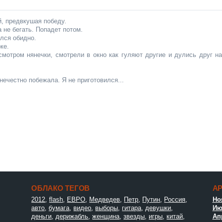
Ин
фо
рм
й, предвкушая победу.
аци
а не бегать. Попадет потом.
я к
лся обидно.
нов
ке.
ост
смотром нянечки, смотрели в окно как гуляют другие и дулись друг на
и
 нечестно побежала. Я не приготовился...
ОБЛАКО ТЕГОВ
А
2012
,
flash
,
ЕВРО
,
Медведев
,
Петр
,
Путин
,
Россия
,
Но
авто
,
бумага
,
видео
,
выборы
,
гитара
,
девушки
,
Ию
деньги
,
дерижабль
,
женщина
,
звезды
,
игры
,
китай
,
Ап