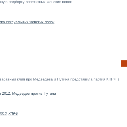
ную подборку аппетитных женских попок
аци
я к
нов
ост
и
Ин
фо
рм
 забавный клип про Медведева и Путина представила партия КПРФ )
аци
я к
нов
ост
и
2012
,
КПРФ