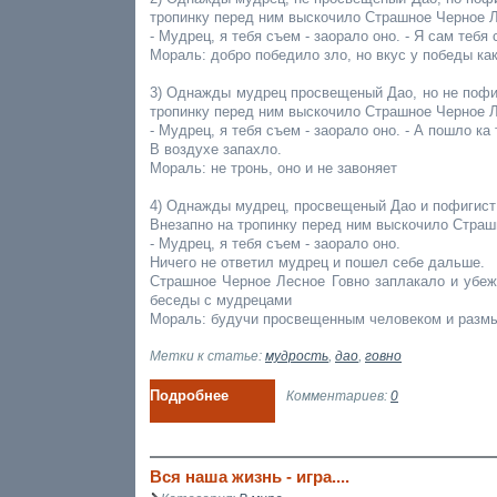
тропинку перед ним выскочило Страшное Черное Л
- Мудрец, я тебя съем - заорало оно. - Я сам тебя
Мораль: добро победило зло, но вкус у победы как
3) Однажды мудрец просвещеный Дао, но не пофиг
тропинку перед ним выскочило Страшное Черное Л
- Мудрец, я тебя съем - заорало оно. - А пошло ка 
В воздухе запахло.
Мораль: не тронь, оно и не завоняет
4) Однажды мудрец, просвещеный Дао и пофигист 
Внезапно на тропинку перед ним выскочило Страш
- Мудрец, я тебя съем - заорало оно.
Ничего не ответил мудрец и пошел себе дальше.
Страшное Черное Лесное Говно заплакало и убеж
беседы с мудрецами
Мораль: будучи просвещенным человеком и размыш
Метки к статье:
мудрость
,
дао
,
говно
Подробнее
Комментариев:
0
Вся наша жизнь - игра....