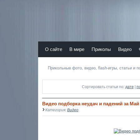
Atamas RU - лучший юмор Рунета
О сайте
В мире
Приколы
Видео
r
Прикольные фото, видео, flash-игры, статьи и 
Сортировать статьи по:
дате
|
п
Видео подборка неудач и падений за Май 
Категория:
Видео