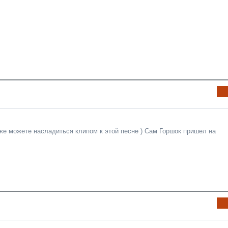
и
Ин
фо
рм
аци
кже можете насладиться клипом к этой песне ) Сам Горшок пришел на
я к
нов
ост
и
Ин
фо
рм