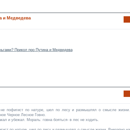
на и Медведева
Ин
фо
рм
аци
я к
нов
ост
и
Ин
фо
рм
не пофигист по натуре, шел по лесу и размышлял о смысле жизни.
аци
ное Черное Лесное Говно.
я к
акал и убежал. Мораль: говна бояться- в лес не ходить.
нов
ост
гист по натуре, шел по лесу и размышлял о смысле жизни. Внезапно на
и