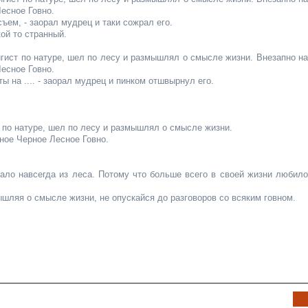
есное Говно.
 съем, - заорал мудрец и таки сожрал его.
ой то странный.
ист по натуре, шел по лесу и размышлял о смысле жизни. Внезапно на
есное Говно.
ты на .... - заорал мудрец и пинком отшвырнул его.
по натуре, шел по лесу и размышлял о смысле жизни.
ное Черное Лесное Говно.
ало навсегда из леса. Потому что больше всего в своей жизни любило
ляя о смысле жизни, не опускайся до разговоров cо всяким говном.