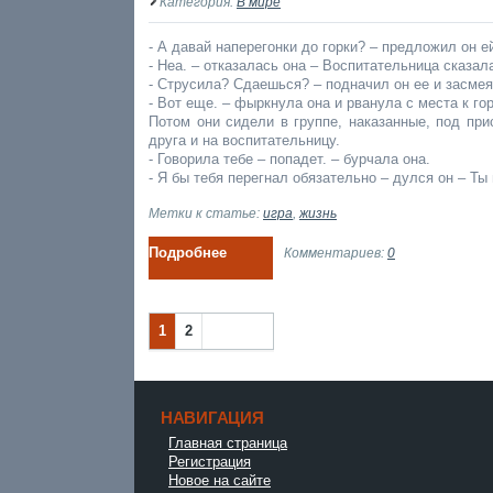
Категория:
В мире
- А давай наперегонки до горки? – предложил он е
- Неа. – отказалась она – Воспитательница сказал
- Струсила? Сдаешься? – подначил он ее и засмея
- Вот еще. – фыркнула она и рванула с места к гор
Потом они сидели в группе, наказанные, под при
друга и на воспитательницу.
- Говорила тебе – попадет. – бурчала она.
- Я бы тебя перегнал обязательно – дулся он – Ты
Метки к статье:
игра
,
жизнь
Подробнее
Комментариев:
0
1
2
Наза
Впер
д
ед
НАВИГАЦИЯ
Главная страница
Регистрация
Новое на сайте