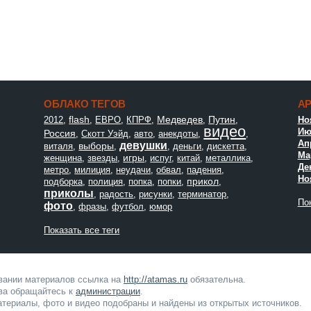
ОБЛАКО ТЕГОВ
А
flash
Медведев
Путин
2012
,
,
ЕВРО
,
КПРФ
,
,
,
Но
видео
Ию
Россия
,
Скотт Уэйд
,
авто
,
анекдоты
,
,
Ап
девушки
выборы
виталя
,
,
,
деньги
,
дискетта
,
Мар
игры
женщина
,
звезды
,
,
испуг
,
китай
,
металлика
,
Де
метро
,
милиция
,
неудачи
,
обвал
,
падения
,
Но
прикол
подборка
,
полиция
,
попка
,
попки
,
,
приколы
,
радость
,
рисунки
,
терминатор
,
Пок
фото
,
фразы
,
футбол
,
юмор
Показать все теги
овании материалов ссылка на
http://atamas.ru
обязательна.
ва обращайтесь к
администрации
.
териалы, фото и видео подобраны и найдены из открытых источников.