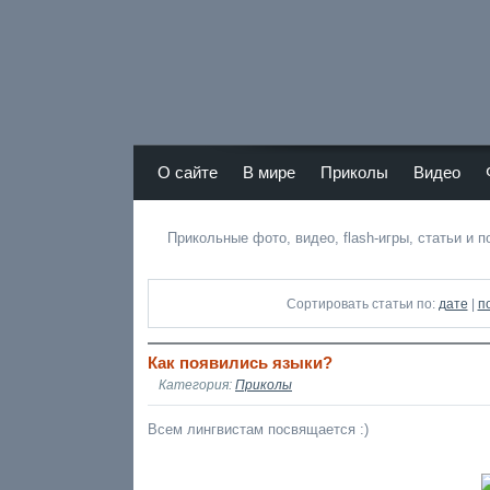
Atamas RU - лучший юмор Рунета
О сайте
В мире
Приколы
Видео
r
Прикольные фото, видео, flash-игры, статьи и 
Сортировать статьи по:
дате
|
п
Как появились языки?
Категория:
Приколы
Всем лингвистам посвящается :)