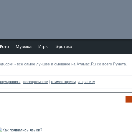
Тепер
Мы в
ь
vKont
Atam
akte
as.ru
и в
Фото
Музыка
Игры
Эротика
Twitte
подборки - все самое лучшее и смешное на Атамас.Ru со всего Рунета.
опулярности
|
посещаемости
|
комментариям
|
алфавиту
Ин
фо
рм
аци
я к
нов
ост