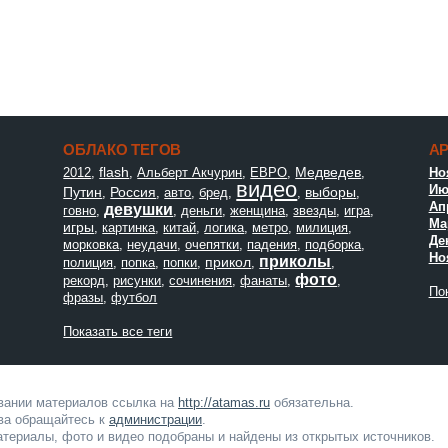
ОБЛАКО ТЕГОВ
А
flash
Медведев
2012
,
,
Альберт Акчурин
,
ЕВРО
,
,
Но
видео
Ию
Путин
Россия
выборы
,
,
авто
,
бред
,
,
,
Ап
девушки
говно
,
,
деньги
,
женщина
,
звезды
,
игра
,
Мар
игры
,
картинка
,
китай
,
логика
,
метро
,
милиция
,
Де
морковка
,
неудачи
,
очепятки
,
падения
,
подборка
,
Но
приколы
прикол
полиция
,
попка
,
попки
,
,
,
фото
рекорд
,
рисунки
,
сочинения
,
фанаты
,
,
Пок
фразы
,
футбол
Показать все теги
овании материалов ссылка на
http://atamas.ru
обязательна.
ва обращайтесь к
администрации
.
териалы, фото и видео подобраны и найдены из открытых источников.