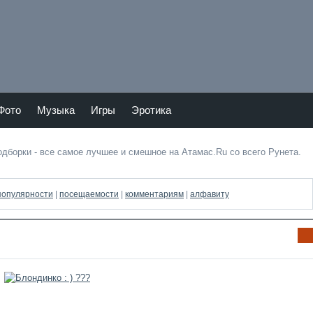
Тепер
Мы в
ь
vKont
Atam
akte
as.ru
и в
Фото
Музыка
Игры
Эротика
Twitte
подборки - все самое лучшее и смешное на Атамас.Ru со всего Рунета.
популярности
|
посещаемости
|
комментариям
|
алфавиту
Ин
фо
рм
аци
я к
нов
ост