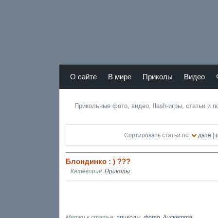
Atamas RU - лучший юмор Рунета
О сайте
В мире
Приколы
Видео
r
Прикольные фото, видео, flash-игры, статьи и 
Сортировать статьи по:
дате
|
Блондинко : ) ???
Категория:
Приколы
Метки к статье:
приколы
,
фото
,
дискетта