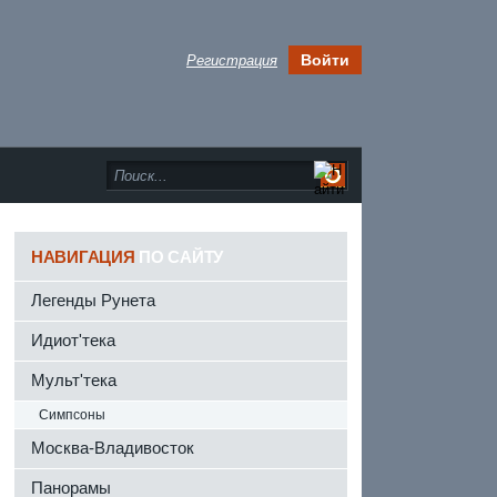
Войти
Регистрация
НАВИГАЦИЯ
ПО САЙТУ
Легенды Рунета
Идиот'тека
Мульт'тека
Симпсоны
Москва-Владивосток
Панорамы