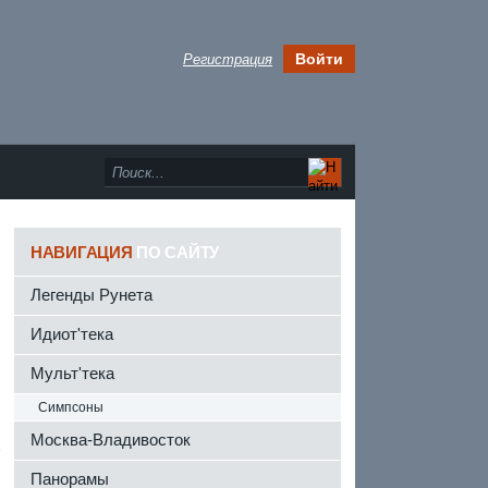
Войти
Регистрация
НАВИГАЦИЯ
ПО САЙТУ
Легенды Рунета
Идиот'тека
Мульт'тека
Симпсоны
Москва-Владивосток
а
Панорамы