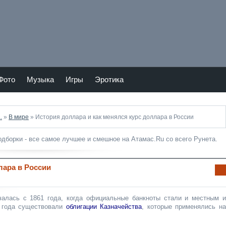
Тепер
Мы в
ь
vKont
Atam
akte
as.ru
и в
Фото
Музыка
Игры
Эротика
Twitte
.
»
В мире
» История доллара и как менялся курс доллара в России
подборки - все самое лучшее и смешное на Атамас.Ru со всего Рунета.
лара в России
Ин
фо
рм
чалась с 1861 года, когда официальные банкноты стали и местным и
аци
 года существовали
облигации Казначейства
, которые применялись н
я к
нов
ост