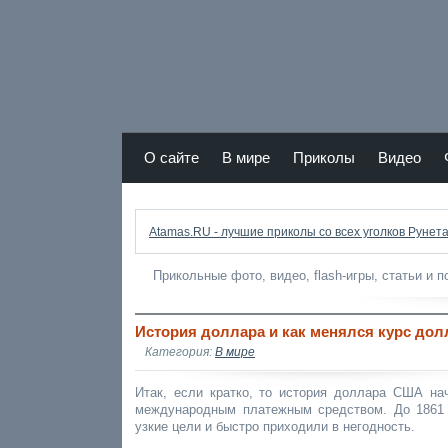
Atamas RU - лучший юмор Рунета
О сайте
В мире
Приколы
Видео
r
Atamas.RU - лучшие приколы со всех уголков Рунета
Прикольные фото, видео, flash-игры, статьи и 
История доллара и как менялся курс дол
Категория:
В мире
Итак, если кратко, то история доллара США на
международным платежным средством. До 1861
узкие цели и быстро приходили в негодность.