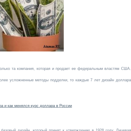
только та компания, которая и продает ее федеральным властям США.
олее усложненные методы подделки, то каждые 7 лет дизайн доллара
азовый дизайн, который принят к утверждению в 1928 году. Лицевая