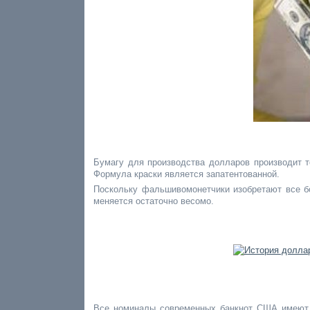
Бумагу для производства долларов производит 
Формула краски является запатентованной.
Поскольку фальшивомонетчики изобретают все б
меняется остаточно весомо.
Все номиналы современных банкнот США имеют б