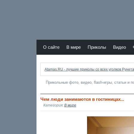
Atamas RU - лучший юмор Рунета
О сайте
В мире
Приколы
Видео
r
Atamas.RU - лучшие приколы со всех уголков Рунета
Прикольные фото, видео, flash-игры, статьи и 
Чем люди занимаются в гостиницах...
Категория:
В мире