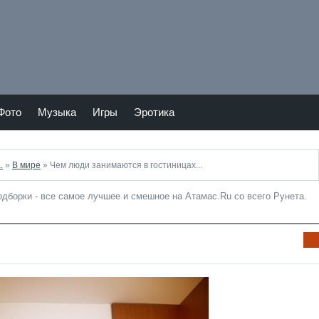
Тепер
Мы в
ь
vKont
Atam
akte
as.ru
и в
Фото
Музыка
Игры
Эротика
Twitte
.
»
В мире
» Чем люди занимаются в гостиницах...
подборки - все самое лучшее и смешное на Атамас.Ru со всего Рунета.
Ин
фо
рм
аци
я к
нов
ост