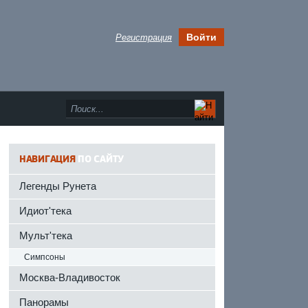
Войти
Регистрация
НАВИГАЦИЯ
ПО САЙТУ
Легенды Рунета
Идиот'тека
Мульт'тека
Симпсоны
Москва-Владивосток
Панорамы