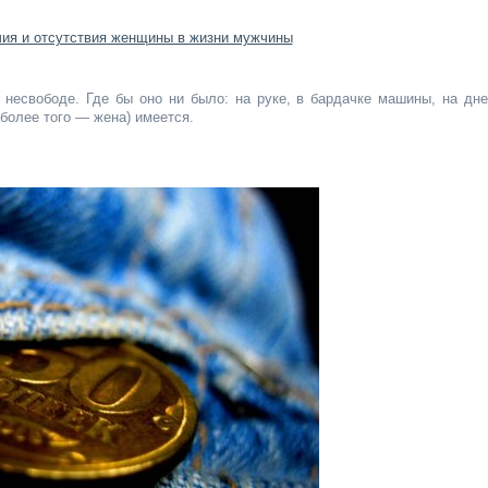
ост
и
несвободе. Где бы оно ни было: на руке, в бардачке машины, на дне
(более того — жена) имеется.