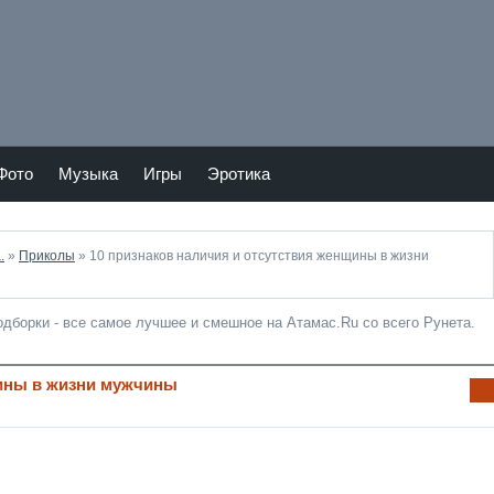
Тепер
Мы в
ь
vKont
Atam
akte
as.ru
и в
Фото
Музыка
Игры
Эротика
Twitte
.
»
Приколы
» 10 признаков наличия и отсутствия женщины в жизни
подборки - все самое лучшее и смешное на Атамас.Ru со всего Рунета.
щины в жизни мужчины
Ин
фо
рм
аци
я к
нов