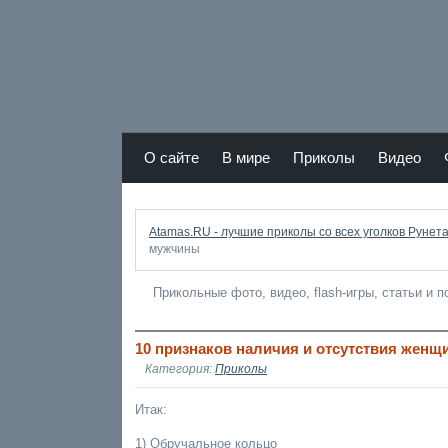
Atamas RU - лучший юмор Рунета
О сайте
В мире
Приколы
Видео
r
Atamas.RU - лучшие приколы со всех уголков Рунета
мужчины
Прикольные фото, видео, flash-игры, статьи и 
10 признаков наличия и отсутствия жен
Категория:
Приколы
Итак:
1) Обручальное кольцо