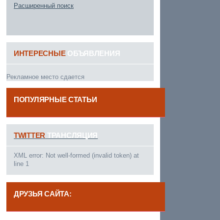
Расширенный поиск
ИНТЕРЕСНЫЕ
ОБЪЯВЛЕНИЯ
Рекламное место сдается
ПОПУЛЯРНЫЕ СТАТЬИ
------
TWITTER
ТРАНСЛЯЦИЯ
XML error: Not well-formed (invalid token) at
line 1
ДРУЗЬЯ САЙТА:
------