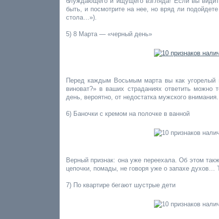
блуждающего и ищущего взгляда! Если вы видит
быть, и посмотрите на нее, но вряд ли подойдете 
стола…»).
5) 8 Марта — «черный день»
Перед каждым Восьмым марта вы как угорелый н
виноват?» в ваших страданиях ответить можно 
день, вероятно, от недостатка мужского внимания
6) Баночки с кремом на полочке в ванной
Верный признак: она уже переехала. Об этом так
цепочки, помады, не говоря уже о запахе духов…
7) По квартире бегают шустрые дети