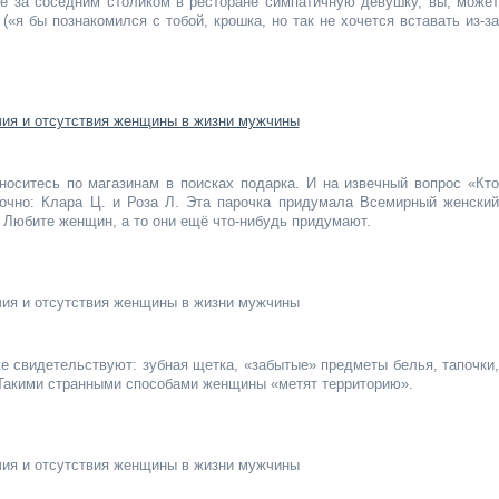
е за соседним столиком в ресторане симпатичную девушку, вы, может
(«я бы познакомился с тобой, крошка, но так не хочется вставать из-за
оситесь по магазинам в поисках подарка. И на извечный вопрос «Кто
точно: Клара Ц. и Роза Л. Эта парочка придумала Всемирный женский
. Любите женщин, а то они ещё что-нибудь придумают.
же свидетельствуют: зубная щетка, «забытые» предметы белья, тапочки,
 Такими странными способами женщины «метят территорию».